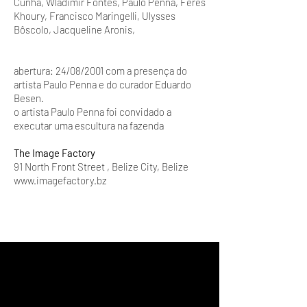
Cunha, Wladimir Fontes, Paulo Penna, Feres
Khoury, Francisco Maringelli, Ulysses
Bôscolo, Jacqueline Aronis,
abertura: 24/08/2001 com a presença do
artista Paulo Penna e do curador Eduardo
Besen.
o artista Paulo Penna foi convidado a
executar uma escultura na fazenda
The Image Factory
91 North Front Street , Belize City, Belize
www.imagefactory.bz
galeria Gravura Brasileira
rua Ásia, 219
Cerqueira Cesar I 05413030