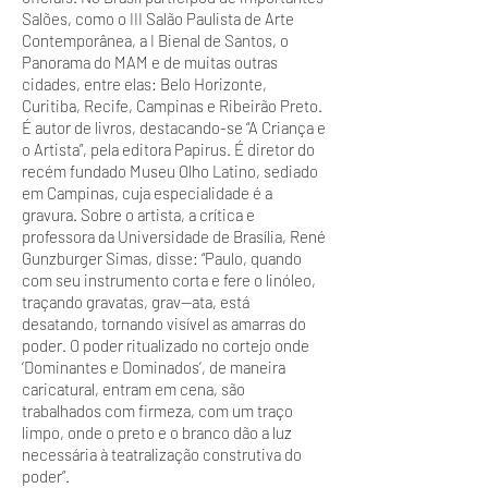
Salões, como o III Salão Paulista de Arte
Contemporânea, a I Bienal de Santos, o
Panorama do MAM e de muitas outras
cidades, entre elas: Belo Horizonte,
Curitiba, Recife, Campinas e Ribeirão Preto.
É autor de livros, destacando-se “A Criança e
o Artista”, pela editora Papirus. É diretor do
recém fundado Museu Olho Latino, sediado
em Campinas, cuja especialidade é a
gravura. Sobre o artista, a crítica e
professora da Universidade de Brasília, René
Gunzburger Simas, disse: “Paulo, quando
com seu instrumento corta e fere o linóleo,
traçando gravatas, grav--ata, está
desatando, tornando visível as amarras do
poder. O poder ritualizado no cortejo onde
‘Dominantes e Dominados’, de maneira
caricatural, entram em cena, são
trabalhados com firmeza, com um traço
limpo, onde o preto e o branco dão a luz
necessária à teatralização construtiva do
poder”.