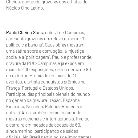
Cheida, contendo gravuras dos artistas do
Núcleo Olho Latino.
Paulo Cheida Sans
, natural de Campinas,
apresenta gravuras em relevo da série: “O
político e a banana”. Suas obras mostram
uma sátira sobre a corrupção, a injustiça
social e a “politicagem”. Paulo é professor de
gravura da PUC-Campinas e já expôs em
mais de 400 exposições, sendo cerca de 80
no exterior. Premiado em mais de 40
eventos, o artista conquistou prêmios na
França, Portugal e Estados Unidos.
Participou das principais bienais do mundo
no gênero da gravura (Japão, Espanha,
Finlândia, Noruega, Polônia, Romênia e
outras). Atua também como curador de
mostras nacionais e internacionais. Iniciou
a carreira em meados da década de 60,
ainda menino, participando de salões
oficiais. No Brasil participou de importantes