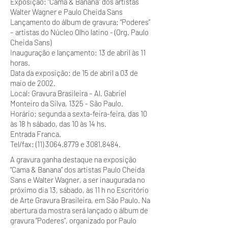
Exposição: “Cama & Banana” dos artistas
Walter Wagner e Paulo Cheida Sans
Lançamento do álbum de gravura: “Poderes”
– artistas do Núcleo Olho latino - (Org. Paulo
Cheida Sans)
Inauguração e lançamento: 13 de abril às 11
horas.
Data da exposição: de 15 de abril a 03 de
maio de 2002.
Local: Gravura Brasileira – Al. Gabriel
Monteiro da Silva, 1325 - São Paulo.
Horário: segunda a sexta-feira-feira, das 10
às 18 h sábado, das 10 às 14 hs.
Entrada Franca.
Tel/fax: (11) 3064.8779 e 3081.8484.
A gravura ganha destaque na exposição
“Cama & Banana” dos artistas Paulo Cheida
Sans e Walter Wagner, a ser inaugurada no
próximo dia 13, sábado, às 11 h no Escritório
de Arte Gravura Brasileira, em São Paulo. Na
abertura da mostra será lançado o álbum de
gravura “Poderes”, organizado por Paulo