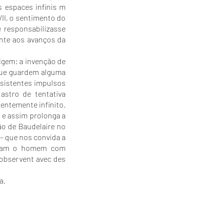
s espaces infinis m
VII, o sentimento do
responsabilizasse
ente aos avanços da
igem: a invenção de
 que guardem alguma
rsistentes impulsos
stro de tentativa
entemente infinito.
 e assim prolonga a
ão de Baudelaire no
 que nos convida a
ervam o homem com
l´observent avec des
a.