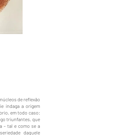
núcleos de reflexão
ie indaga a origem
brio, em todo caso:
go triunfantes, que
a – tal e como se a
seriedade daquele