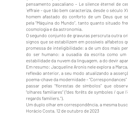
pensamento pascaliano – Le silence éternel de ce
´effraie – que tão bem caracteriza, desde o século X
homem afastado do conforto de um Deus que se 
pela “Máquina do Mundo”, tanto quanto situado fr
cosmologia e da astronomia.
O segundo conjunto de gravuras perscruta outra or
signos que se estabilizem em possíveis alfabetos
promessa de inteligibilidade: a de um dos mais pe
do ser humano: a ousadia da escrita como um a
estabilidade da nuvem da linguagem, a do devir apar
Em resumo: Jacqueline Aronis nele explora a Marca,
reflexão anterior, a seu modo atualizando a asserç
poema-chave da modernidade – “Correspondances” –
passar pelas “florestas de símbolos” que obs
“olhares familiares” (“des forêts de symboles / que 
regards familiers.”).
Um duplo olhar em correspondência, a mesma busc
Horácio Costa, 12 de outubro de 2023