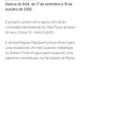
Galeria do AGA: de 17 de setembro a 16 de
outubro de 2005.
O projeto conta com o apoio oficial do
consulado da Holanda em São Paulo através
do seu cônsul Sr. Hans Gublitz.
A artista Raquel Maulwurf virá ao Brasil para
uma estadia de um mês quando trabalhará
no Atelier Piratininga e participará de uma
palestra e workshops na faculdade de Belas
Artes de São Paulo.
artistas participantes
AGA
Herma Deenen
Annemiek Derkx
Moritz Ebinger
Hilly van Eerten
Erik Fliek