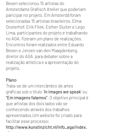
Besen selecionou 15 artistas do
Amsterdams Grafisch Atelier que poderiam
paricipar no projeto. Em Amsterdã foram
selecionadas 15 artistas brasileiros. Elma
Oosterhof, Erik Fliek, Esther Sluiter e Lego
Lima, participantes do projeto e trabalhando
no AGA, fizeram um plano de realizações.
Encontros foram realizados entre Eduardo
Besen e Jeroen van den Maagdenberg,
diretor do AGA para debater sobre a
realização artística e a apresentação do
projeto.
Plano
Trata-se de um intercâmbio de artes
gráficas sob o título
`In images we speak`
ou
“Em imagens falamos”
. O objetivo principal é
que artistas dos dois lados vão se
conhecendo através dos trabalhos
apresentados.Um website foi criado para
facilitar esse processo:
http://www.kunstinzicht.nl/info_aga/index.