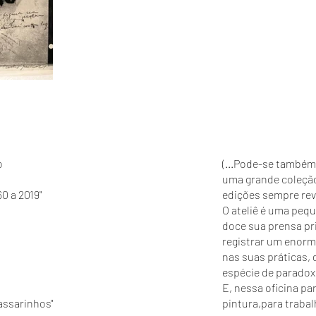
o
(...Pode-se também
uma grande coleção 
0 a 2019"
edições sempre rev
O ateliê é uma peq
doce sua prensa pri
registrar um enorm
nas suas práticas, 
espécie de paradox
E, nessa oficina pa
Passarinhos"
pintura,para traba