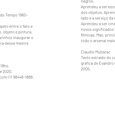
negros.
Aprendeu a ser esc
dos objetos. Aprend
 do Tempo 1960-
lado e a serviço da
Aprendeu a ser ci
jeto entre o fato e
novos significados
 objeto e pintura.
fílmicas. Mas, prin
arinhos inaugurar o
todo o arsenal mate
bra desse mestre
Claudio Mubarac
Texto extraído do 
gráfica de Evandro
 18hs.
2005.
e 2020.
.com
| 11 98448-1888.