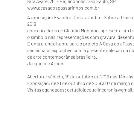
Rua Avaré, 281 - Higienópolis, São Paulo, SP
www.acasadospassarinhos.com.br
A exposição: Evandro Carlos Jardim: Sobre a Trama
2019
com curadoria de Claudio Mubarac, apresenta um tra
o símbolo nas representações com gravura, desenho,
É uma grande honra para o projeto A Casa dos Pass
seu espaço expositivo com a presente seleção da o
da arte contemporânea brasileira.
Jacqueline Aronis
Abertura: sábado, 19 de outubro de 2019 das 14hs às
Exposição: de 21 de outubro de 2019 a 07 de março d
Visitas agendadas:
estudiojacquelinearonis@gmail