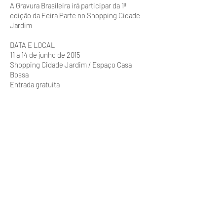
A Gravura Brasileira irá participar da 1ª
edição da Feira Parte no Shopping Cidade
Jardim
DATA E LOCAL
11 a 14 de junho de 2015
Shopping Cidade Jardim / Espaço Casa
Bossa
Entrada gratuita
Av. Magalhães de Castro, 12000
Shopping Cidade Jardim
3 andar
HORÁRIOS
11/06, quinta-feira das 13:00h às 22:00h
abertura exclusiva para convidados
12 e 13/6, sexta e sábado das 13:00h às
22:00h
14/06, domingo das 14:00h às 20:00h
Acessibilidade
Cadeirantes Idosos