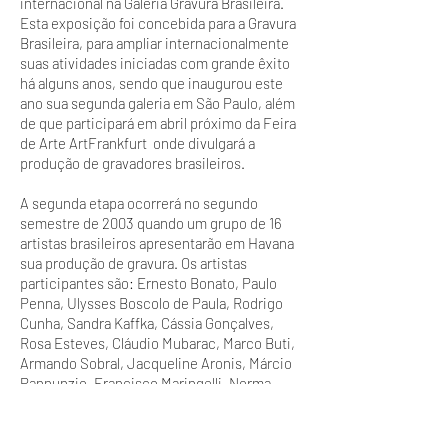
internacional na Galeria Gravura Brasileira.
Esta exposição foi concebida para a Gravura
Brasileira, para ampliar internacionalmente
suas atividades iniciadas com grande êxito
há alguns anos, sendo que inaugurou este
ano sua segunda galeria em São Paulo, além
de que participará em abril próximo da Feira
de Arte ArtFrankfurt onde divulgará a
produção de gravadores brasileiros.
A segunda etapa ocorrerá no segundo
semestre de 2003 quando um grupo de 16
artistas brasileiros apresentarão em Havana
sua produção de gravura. Os artistas
participantes são: Ernesto Bonato, Paulo
Penna, Ulysses Boscolo de Paula, Rodrigo
Cunha, Sandra Kaffka, Cássia Gonçalves,
Rosa Esteves, Cláudio Mubarac, Marco Buti,
Armando Sobral, Jacqueline Aronis, Márcio
Pannunzio, Francisco Maringelli, Norma
Mobilon, Renata Basile da Silva, Eva Castiel.
As exposições serão complementadas nas