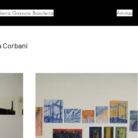
leria Gravura Brasileira
Artistas
a Corbani