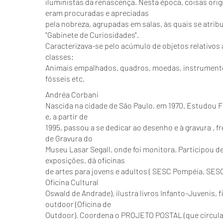
iluministas da renascença. Nesta época, coisas orig
eram procuradas e apreciadas
pela nobreza, agrupadas em salas, às quais se atrib
"Gabinete de Curiosidades".
Caracterizava-se pelo acúmulo de objetos relativos 
classes:
Animais empalhados, quadros, moedas, instrumentos
fósseis etc.
Andréa Corbani
Nascida na cidade de São Paulo, em 1970. Estudou F
e, a partir de
1995, passou a se dedicar ao desenho e à gravura , f
de Gravura do
Museu Lasar Segall, onde foi monitora. Participou d
exposições, dá oficinas
de artes para jovens e adultos ( SESC Pompéia, SESC
Oficina Cultural
Oswald de Andrade), ilustra livros Infanto-Juvenis, f
outdoor (Oficina de
Outdoor). Coordena o PROJETO POSTAL (que circula 