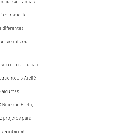
inais e estranhas
uía o nome de
a diferentes
 científicos,
ísica na graduação
requentou o Ateliê
e algumas
 Ribeirão Preto,
iz projetos para
via internet