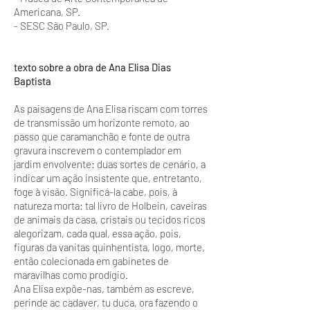
Americana, SP.
- SESC São Paulo, SP.
texto sobre a obra de Ana Elisa Dias
Baptista
As paisagens de Ana Elisa riscam com torres
de transmissão um horizonte remoto, ao
passo que caramanchão e fonte de outra
gravura inscrevem o contemplador em
jardim envolvente: duas sortes de cenário, a
indicar um ação insistente que, entretanto,
foge à visão. Significá-la cabe, pois, à
natureza morta: tal livro de Holbein, caveiras
de animais da casa, cristais ou tecidos ricos
alegorizam, cada qual, essa ação, pois,
figuras da vanitas quinhentista, logo, morte,
então colecionada em gabinetes de
maravilhas como prodígio.
Ana Elisa expõe-nas, também as escreve,
perinde ac cadaver, tu duca, ora fazendo o