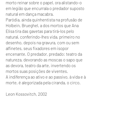
morto reinar sobre o papel, ora alistando-o
em legião que encurrala o predador suposto
natural em dança macabra.
Paródia, ainda quinhentista na profusão de
Holbein, Brueghel, a dos mortos que Ana
Elisa tira das gavetas para tirá-los pelo
natural, conferindo-lhes vida, primeiro no
desenho, depois na gravura, com ou sem
alfinetes, seus fixadores em isopor
encenante. O predador, predado: teatro da
natureza, devorando as moscas o sapo que
as devora, teatro da arte, invertendo os
mortos suas posições de viventes.
A indiferença ao ativo e ao passivo, à vida e à
morte, é alegorizada pela ciranda, o circo.
Leon Kossovitch, 2002
ANA ELISA DIAS BAPTISTA-currículo
Nascimento 1964 São Paulo - Capital