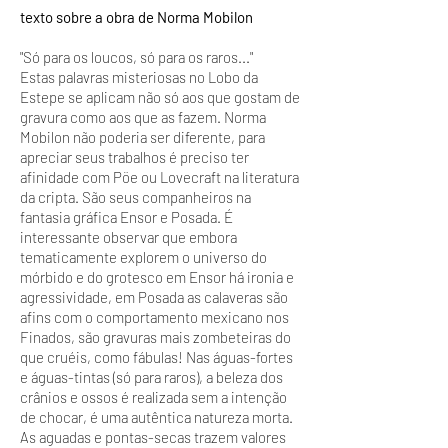
texto sobre a obra de Norma Mobilon
"Só para os loucos, só para os raros..."
Estas palavras misteriosas no Lobo da
Estepe se aplicam não só aos que gostam de
gravura como aos que as fazem. Norma
Mobilon não poderia ser diferente, para
apreciar seus trabalhos é preciso ter
afinidade com Pöe ou Lovecraft na literatura
da cripta. São seus companheiros na
fantasia gráfica Ensor e Posada. É
interessante observar que embora
tematicamente explorem o universo do
mórbido e do grotesco em Ensor há ironia e
agressividade, em Posada as calaveras são
afins com o comportamento mexicano nos
Finados, são gravuras mais zombeteiras do
que cruéis, como fábulas! Nas águas-fortes
e águas-tintas (só para raros), a beleza dos
crânios e ossos é realizada sem a intenção
de chocar, é uma autêntica natureza morta.
As aguadas e pontas-secas trazem valores