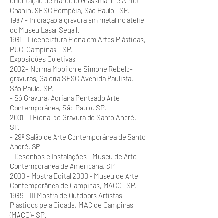
orientação de Marcello Grassmann e Arriet
Chahin, SESC Pompéia, São Paulo– SP.
1987 - Iniciação à gravura em metal no ateliê
do Museu Lasar Segall.
1981 - Licenciatura Plena em Artes Plásticas,
PUC-Campinas - SP.
Exposições Coletivas
2002– Norma Mobilon e Simone Rebelo-
gravuras, Galeria SESC Avenida Paulista,
São Paulo, SP.
- Só Gravura, Adriana Penteado Arte
Contemporânea, São Paulo, SP.
2001 - I Bienal de Gravura de Santo André,
SP.
- 29º Salão de Arte Contemporânea de Santo
André, SP
- Desenhos e Instalações - Museu de Arte
Contemporânea de Americana, SP
2000 - Mostra Edital 2000 - Museu de Arte
Contemporânea de Campinas, MACC– SP.
1989 - III Mostra de Outdoors Artistas
Plásticos pela Cidade, MAC de Campinas
(MACC)– SP.