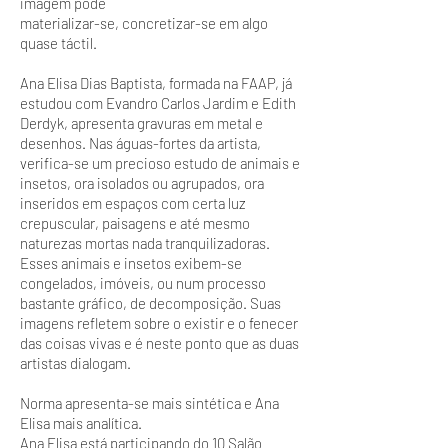
imagem pode
materializar-se, concretizar-se em algo
quase táctil.
Ana Elisa Dias Baptista, formada na FAAP, já
estudou com Evandro Carlos Jardim e Edith
Derdyk, apresenta gravuras em metal e
desenhos. Nas águas-fortes da artista,
verifica-se um precioso estudo de animais e
insetos, ora isolados ou agrupados, ora
inseridos em espaços com certa luz
crepuscular, paisagens e até mesmo
naturezas mortas nada tranquilizadoras.
Esses animais e insetos exibem-se
congelados, imóveis, ou num processo
bastante gráfico, de decomposição. Suas
imagens refletem sobre o existir e o fenecer
das coisas vivas e é neste ponto que as duas
artistas dialogam.
Norma apresenta-se mais sintética e Ana
Elisa mais analítica.
Ana Elisa está participando do 10 Salão