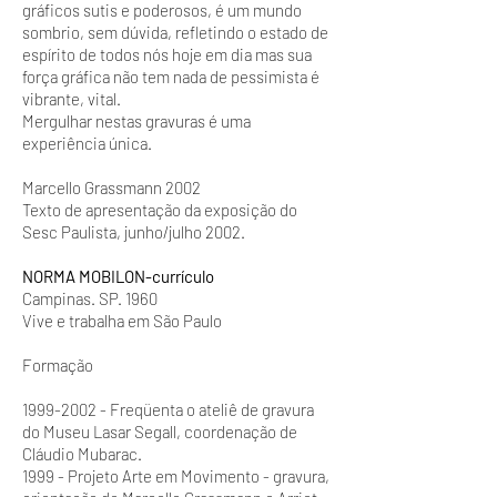
gráficos sutis e poderosos, é um mundo
sombrio, sem dúvida, refletindo o estado de
espírito de todos nós hoje em dia mas sua
força gráfica não tem nada de pessimista é
vibrante, vital.
Mergulhar nestas gravuras é uma
experiência única.
Marcello Grassmann 2002
Texto de apresentação da exposição do
Sesc Paulista, junho/julho 2002.
NORMA MOBILON-currículo
Campinas. SP. 1960
Vive e trabalha em São Paulo
Formação
1999-2002 - Freqüenta o ateliê de gravura
do Museu Lasar Segall, coordenação de
Cláudio Mubarac.
1999 - Projeto Arte em Movimento - gravura,