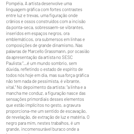
Pompéia. A artista desenvolve uma
linguagem gráfica com fortes contrastes
entre luz e trevas, uma figuração onde
crânios e ossos construídos com a incisão
da ponta-seca, sobressaem-se vibrantes,
inseridos em espaços negros, ora
emblemáticos, ora submersos em linhas e
composições de grande dinamismo. Nas
palavras de Marcello Grassmann, por ocasião
da apresentação da artista no SESC
Paulista:"...é um mundo sombrio, sem
dúvida, refletindo o estado de espírito de
todos nós hoje em dia, mas sua força gráfica
não tem nada de pessimista, é vibrante,
vital." No depoimento da artista: "a linha e a
mancha me conduz, a figuração nasce das
sensações primordiais desses elementos
que estão implícitos no gesto, a gravura
proporciona-me um sentido de escavação,
de revelação, de extração de luz e matéria. O
negro para mim, nestes trabalhos, é um
grande, incomensurável buraco onde a