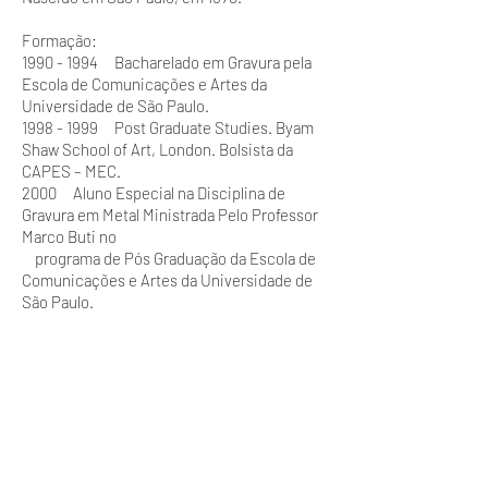
Formação:
1990 - 1994 Bacharelado em Gravura pela
Escola de Comunicações e Artes da
Universidade de São Paulo.
1998 - 1999 Post Graduate Studies. Byam
Shaw School of Art, London. Bolsista da
CAPES – MEC.
2000 Aluno Especial na Disciplina de
Gravura em Metal Ministrada Pelo Professor
Marco Buti no
programa de Pós Graduação da Escola de
Comunicações e Artes da Universidade de
São Paulo.
2002 Aluno Especial na Disciplina de
Estética Ministrada Pelo Professor Leon
Kossovitch no
programa de Pós Graduação da Faculdade
de Filosofia da Universidade de São Paulo.
1998 Residência no Frans Masereel Center
of Graphic Arts em Kasterlee, Bélgica.