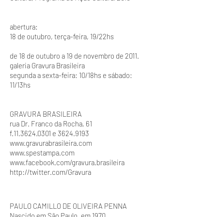
abertura:
18 de outubro, terça-feira, 19/22hs
de 18 de outubro a 19 de novembro de 2011.
galeria Gravura Brasileira
segunda a sexta-feira: 10/18hs e sábado:
11/13hs
GRAVURA BRASILEIRA
rua Dr. Franco da Rocha, 61
f.11.3624.0301 e 3624.9193
www.gravurabrasileira.com
www.spestampa.com
www.facebook.com/gravura.brasileira
http://twitter.com/Gravura
PAULO CAMILLO DE OLIVEIRA PENNA
Nascido em São Paulo, em 1970.