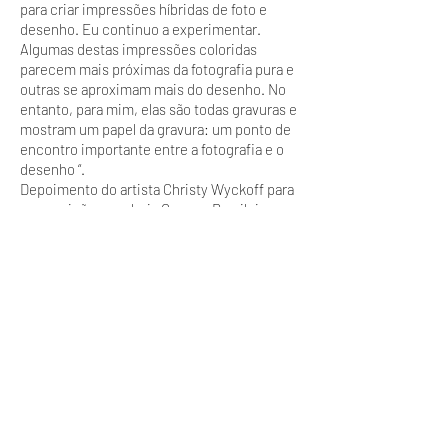
para criar impressões híbridas de foto e
desenho. Eu continuo a experimentar.
Algumas destas impressões coloridas
parecem mais próximas da fotografia pura e
outras se aproximam mais do desenho. No
entanto, para mim, elas são todas gravuras e
mostram um papel da gravura: um ponto de
encontro importante entre a fotografia e o
desenho “.
Depoimento do artista Christy Wyckoff para
a exposição na galeria Gravura Brasileira em
Janeiro de 2007.
Abertura: 9 de janeiro, terça-feira, 19h00 às
22h00
Período de exposição: de 10 de janeiro a 24
de fevereiro de 2007.
Local: GRAVURA BRASILEIRA Rua Fradique
Coutinho, 953, Vila Madalena, ao lado da
livraria da Vila
Fones:
3097.0301
e
3097.9193
Horários:
segunda-feira a sexta-feira: 10/18hs e