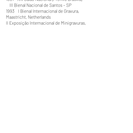
III Bienal Nacional de Santos – SP
1993 I Bienal Internacional de Gravura,
Maastricht, Netherlands
II Exposição Internacional de Minigravuras,
Ciudad de Orense (ESPANHA)
IV Bienal Nacional de Santos – SP
1994 Troisièmme Triennale Mondiale
D’Estampes, Chamalieres (Artista Convidada)
I Bienal Nacional de Gravuras de São José
dos Campos – SP
1995 II Graphic Art Biennial of Dry Point,
Uzice 95 (Artista Convidada) (YUGOSLÁVIA)
V Bienal Nacional de Santos – SP
Trabalha em Barcelona no Ateliê do
Impressor Tristan Barbará (Impressor de
Miró e Tápies)
1997 III Graphic Art Biennial of Dry Point,
Uzice 97 (Artista Convidada) (YUGOSLÁVIA)
The Fourth International Biennial of
Miniature Arts (YUGOSLÁVIA)
8th International Biennial Exhibition of
Portrait Drawings and Graphics