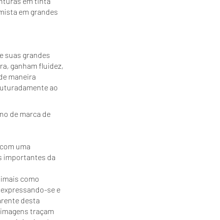
inturas em tinta
 mista em grandes
de suas grandes
ura, ganham fluidez,
de maneira
ruturadamente ao
dono de marca de
, com uma
s importantes da
.
animais como
s expressando-se e
arente desta
s imagens traçam