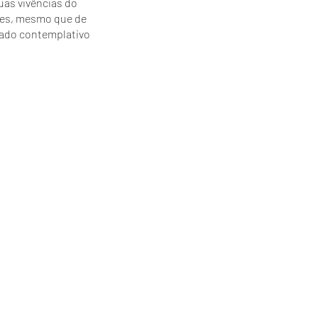
suas vivências do
ões, mesmo que de
tado contemplativo