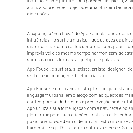
Instalação com pinturas nas paredes da galeria, 8 p
acrílica sobre papel, objetos e uma obra em técnica
dimensões.
A exposição “Sea Level” de Apo Fousek, funde duas 
influências – o surf e a música – que através da pint
distorcem-se como ruídos sonoros, sobrepõem-se 
imprevisível e ao mesmo tempo harmonizam-se est
som das cores, formas, arquétipos e palavras.
Apo Fousek é surfista, skatista, artista, designer, 
skate, team manager e diretor criativo.
Apo Fousek é um jovem artista plástico, paulistano
linguagem urbana, em diálogo com as questões mai
contemporaneidade como a preservação ambiental
Apo utiliza a sua forte ligação com a natureza e os 
plataforma para suas criações, pinturas e desenho
posicionando-se dentro de um contexto urbano – c
harmonia e equilíbrio – que a natureza oferece. Sua