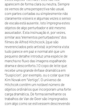
aparecem de forma clara ou neutra. Sempre
os vemos de uma perspectiva não usual,
com partes cortadas ou simplesmente não
claramente visíveis e algumas vezes o senso
de escala está ausente. Isto impregna estes
objetos de algo perturbador e até mesmo
assustador. Esta insinuação é, por vezes,
similar aos “elementos perturbadores” dos
filmes de Alfred Hitchcock. (que são
reverenciados pelo artista): a primeira vista
tudo parece em paz e normal até que um
pequeno detalhe introduz uma espécie de
mancha no fluxo das imagens espalhando
drama e desconforto.1 O copo de leite que
recebe uma grande ênfase dramática em
“Suspicion”, por exemplo, ou o colar que trai
Kim Novak em “Vertigo”. O universo de
Hitchcok contêm um notável número de
objetos ordinários que incorporam uma forte
carga dramática. De forma semelhante os
trabalhos de Van de Geer são impregnados
com algo como se estivessem descrevendo