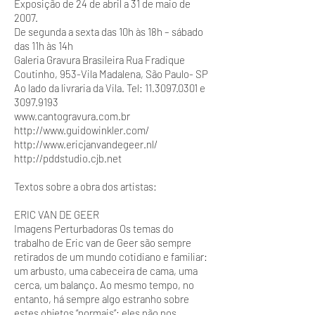
Exposição de 24 de abril a 31 de maio de
2007.
De segunda a sexta das 10h às 18h – sábado
das 11h às 14h
Galeria Gravura Brasileira Rua Fradique
Coutinho, 953-Vila Madalena, São Paulo- SP
Ao lado da livraria da Vila. Tel:
11.3097.0301
e
3097.9193
www.cantogravura.com.br
http://www.guidowinkler.com/
http://www.ericjanvandegeer.nl/
http://pddstudio.cjb.net
Textos sobre a obra dos artistas:
ERIC VAN DE GEER
Imagens Perturbadoras Os temas do
trabalho de Eric van de Geer são sempre
retirados de um mundo cotidiano e familiar:
um arbusto, uma cabeceira de cama, uma
cerca, um balanço. Ao mesmo tempo, no
entanto, há sempre algo estranho sobre
estes objetos “normais”: eles não nos