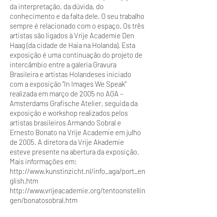
da interpretação, da dúvida, do
conhecimento e da falta dele. O seu trabalho
sempre é relacionado com o espaço. Os três
artistas são ligados à Vrije Academie Den
Haag (da cidade de Haia na Holanda). Esta
exposição é uma continuação do projeto de
intercâmbio entre a galeria Gravura
Brasileira e artistas Holandeses iniciado
com a exposição "In Images We Speak"
realizada em março de 2005 no AGA –
Amsterdams Grafische Atelier, seguida da
exposição e workshop realizados pelos
artistas brasileiros Armando Sobral e
Ernesto Bonato na Vrije Academie em julho
de 2005. A diretora da Vrije Akademie
esteve presente na abertura da exposição.
Mais informações em:
http://www.kunstinzicht.nl/info_aga/port_en
glish.htm
http://www.vrijeacademie.org/tentoonstellin
gen/bonatosobral.htm