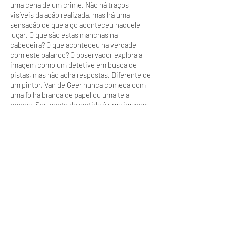
uma cena de um crime. Não há traços
visíveis da ação realizada, mas há uma
sensação de que algo aconteceu naquele
lugar. O que são estas manchas na
cabeceira? O que aconteceu na verdade
com este balanço? O observador explora a
imagem como um detetive em busca de
pistas, mas não acha respostas. Diferente de
um pintor, Van de Geer nunca começa com
uma folha branca de papel ou uma tela
branca. Seu ponto de partida é uma imagem
fotográfica. Mas ele não usa a imagem
fotográfica por suas qualidades
documentais. Ele não está interessado em
nos apresentar as coisas como elas
parecem. Para ele, o apelo da fotografia está
no seu relativo afastamento da mídia; a
câmera não possui idiossincrático gesto do
pincel do pintor. Suas imagens vão muito
além das fronteiras da fotografia. Não
satisfeito com a imagem fotográfica ele
literalmente adiciona camadas a ela,