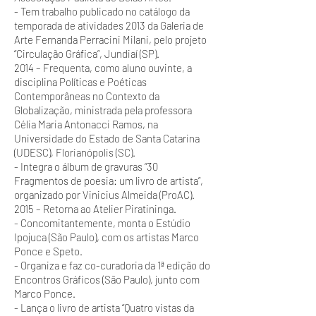
- Tem trabalho publicado no catálogo da
temporada de atividades 2013 da Galeria de
Arte Fernanda Perracini Milani, pelo projeto
“Circulação Gráfica”, Jundiaí (SP).
2014 – Frequenta, como aluno ouvinte, a
disciplina Políticas e Poéticas
Contemporâneas no Contexto da
Globalização, ministrada pela professora
Célia Maria Antonacci Ramos, na
Universidade do Estado de Santa Catarina
(UDESC), Florianópolis (SC).
- Integra o álbum de gravuras “30
Fragmentos de poesia: um livro de artista”,
organizado por Vinicius Almeida (ProAC).
2015 – Retorna ao Atelier Piratininga.
- Concomitantemente, monta o Estúdio
Ipojuca (São Paulo), com os artistas Marco
Ponce e Speto.
- Organiza e faz co-curadoria da 1ª edição do
Encontros Gráficos (São Paulo), junto com
Marco Ponce.
- Lança o livro de artista “Quatro vistas da