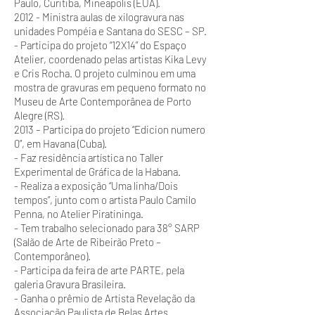
Paulo, Curitiba, Mineapolis (EUA).
2012 - Ministra aulas de xilogravura nas
unidades Pompéia e Santana do SESC – SP.
- Participa do projeto “12X14” do Espaço
Atelier, coordenado pelas artistas Kika Levy
e Cris Rocha. O projeto culminou em uma
mostra de gravuras em pequeno formato no
Museu de Arte Contemporânea de Porto
Alegre (RS).
2013 – Participa do projeto “Edicion numero
0”, em Havana (Cuba).
- Faz residência artística no Taller
Experimental de Gráfica de la Habana.
- Realiza a exposição “Uma linha/Dois
tempos”, junto com o artista Paulo Camilo
Penna, no Atelier Piratininga.
- Tem trabalho selecionado para 38° SARP
(Salão de Arte de Ribeirão Preto –
Contemporâneo).
- Participa da feira de arte PARTE, pela
galeria Gravura Brasileira.
- Ganha o prêmio de Artista Revelação da
Associação Paulista de Belas Artes.