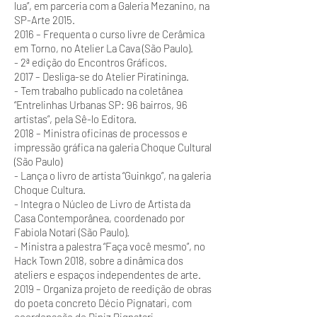
lua”, em parceria com a Galeria Mezanino, na
SP-Arte 2015.
2016 – Frequenta o curso livre de Cerâmica
em Torno, no Atelier La Cava (São Paulo).
- 2ª edição do Encontros Gráficos.
2017 – Desliga-se do Atelier Piratininga.
- Tem trabalho publicado na coletânea
“Entrelinhas Urbanas SP: 96 bairros, 96
artistas”, pela Sê-lo Editora.
2018 – Ministra oficinas de processos e
impressão gráfica na galeria Choque Cultural
(São Paulo)
- Lança o livro de artista “Guinkgo”, na galeria
Choque Cultura.
- Integra o Núcleo de Livro de Artista da
Casa Contemporânea, coordenado por
Fabiola Notari (São Paulo).
- Ministra a palestra “Faça você mesmo”, no
Hack Town 2018, sobre a dinâmica dos
ateliers e espaços independentes de arte.
2019 – Organiza projeto de reedição de obras
do poeta concreto Décio Pignatari, com