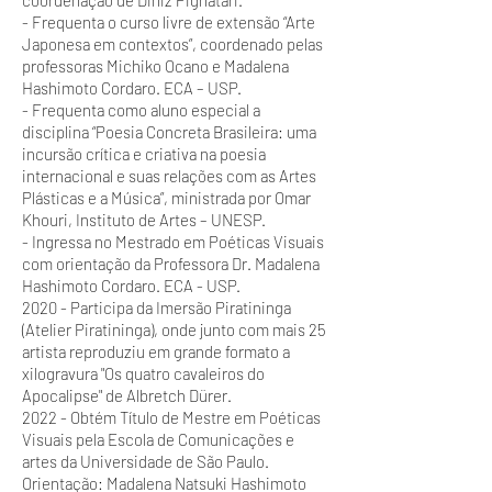
coordenação de Diniz Pignatari.
- Frequenta o curso livre de extensão “Arte
Japonesa em contextos”, coordenado pelas
professoras Michiko Ocano e Madalena
Hashimoto Cordaro. ECA – USP.
- Frequenta como aluno especial a
disciplina “Poesia Concreta Brasileira: uma
incursão crítica e criativa na poesia
internacional e suas relações com as Artes
Plásticas e a Música”, ministrada por Omar
Khouri, Instituto de Artes – UNESP.
- Ingressa no Mestrado em Poéticas Visuais
com orientação da Professora Dr. Madalena
Hashimoto Cordaro. ECA - USP.
2020 - Participa da Imersão Piratininga
(Atelier Piratininga), onde junto com mais 25
artista reproduziu em grande formato a
xilogravura "Os quatro cavaleiros do
Apocalipse" de Albretch Dürer.
2022 - Obtém Título de Mestre em Poéticas
Visuais pela Escola de Comunicações e
artes da Universidade de São Paulo.
Orientação: Madalena Natsuki Hashimoto