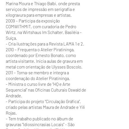
Marina Moura e Thiago Balbi, onde presta
serviços de impressão em serigrafia e
xilogravura para empresas e artistas.
2009 – Participa da exposição
COMWITHMIT, com curadoria de Pedro
Wirtz, na Wirtshaus Im Schalter, Basiléia –
Suíça.
- Cria ilustrações para a Revista LAMA 1 e 2.
2010 – Frequenta o Atelier Piratininga,
coordenado por Ernesto Bonato, como
artista visitante. Inicia aulas de gravura em
metal com orientação de Ulysses Boscolo.
2011 – Torna-se membro e integra a
coordenação do Atelier Piratininga.
- Ministra o curso livre de “HQ e Arte
Sequencial” nas Oficinas Culturais Oswald de
Andrade.
- Participa do projeto “Circulação Gráfica”,
criado pelas artistas Maura de Andrade e Yili
Rojas.
- Tem trabalho publicado no álbum de
gravuras “Idiossincrasias Locais” - São